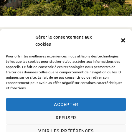
Gérer le consentement aux
Retour à la liste
cookies
Manifestations
Catégorie(s) recherchée(s) :
Pour offrir les meilleures expériences, nous utilisons des technologies
Il semble que nous ne trouvions pas ce que vous
telles que les cookies pour stocker et/ou accéder aux informations des
cherchez.
appareils. Le fait de consentir à ces technologies nous permettra de
traiter des données telles que le comportement de navigation ou les ID
uniques sur ce site. Le fait de ne pas consentir ou de retirer son
consentement peut avoir un effet négatif sur certaines caractéristiques
et fonctions.
ACCEPTER
REFUSER
Accessibilité
Politique des cookies
Mentions légales
VOIR LES PRÉFÉRENCES
Plan du site
Traitement des données personnelles