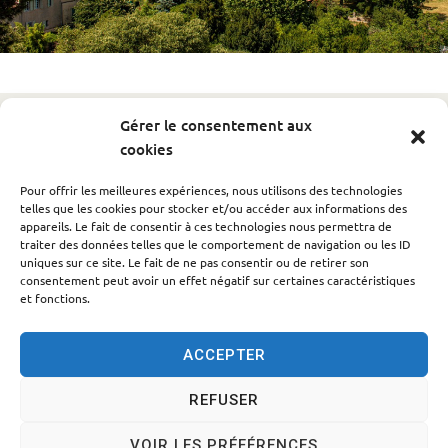
Gérer le consentement aux
Retour à la liste
cookies
Enseignement
Catégorie recherchée :
Pour offrir les meilleures expériences, nous utilisons des technologies
Il semble que nous ne trouvions pas ce que vous
telles que les cookies pour stocker et/ou accéder aux informations des
cherchez.
appareils. Le fait de consentir à ces technologies nous permettra de
traiter des données telles que le comportement de navigation ou les ID
uniques sur ce site. Le fait de ne pas consentir ou de retirer son
consentement peut avoir un effet négatif sur certaines caractéristiques
et fonctions.
ACCEPTER
REFUSER
Accessibilité
Politique des cookies
Mentions légales
VOIR LES PRÉFÉRENCES
Plan du site
Traitement des données personnelles