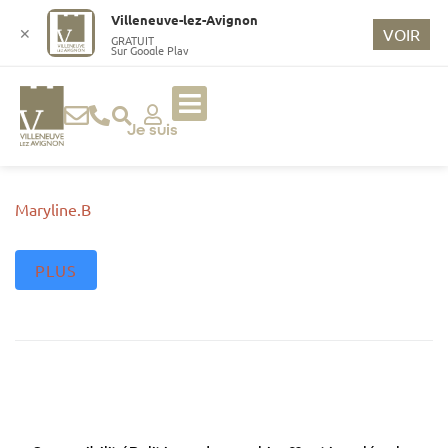
o
Villeneuve-lez-Avignon
n
✕
VOIR
GRATUIT
Sur Google Play
t
e
n
u
Je suis
p
ri
n
Maryline.B
ci
p
PLUS
a
l