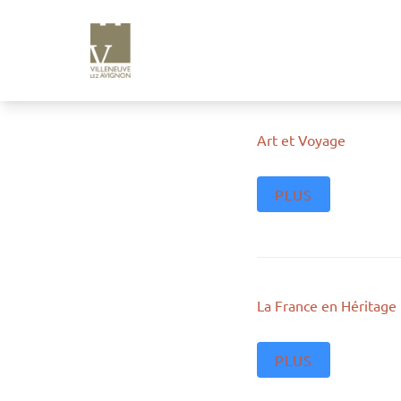
e
n
u
p
ri
n
Art et Voyage
ci
p
a
PLUS
l
La France en Héritage
PLUS