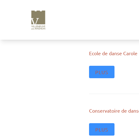
e
n
u
p
ri
n
ci
Ecole de danse Carole
p
a
PLUS
l
Conservatoire de dans
PLUS