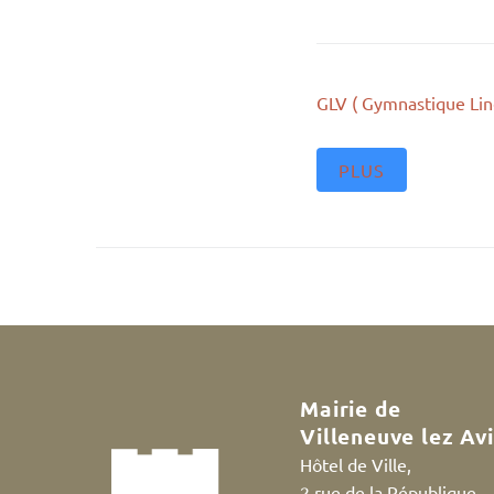
GLV ( Gymnastique Lin
PLUS
Mairie de
Villeneuve lez Av
Hôtel de Ville,
2 rue de la République,