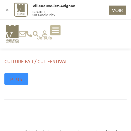
o
Villeneuve-lez-Avignon
n
✕
VOIR
GRATUIT
Sur Google Play
t
e
n
u
Je suis
p
ri
n
CULTURE FAR / CUT FESTIVAL
ci
p
PLUS
a
l