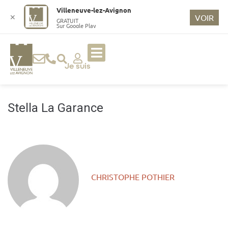
o
Villeneuve-lez-Avignon
n
✕
VOIR
GRATUIT
Sur Google Play
t
e
n
u
Je suis
p
ri
n
Stella La Garance
ci
p
a
l
CHRISTOPHE POTHIER