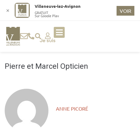
o
Villeneuve-lez-Avignon
n
✕
VOIR
GRATUIT
Sur Google Play
t
e
n
u
Je suis
p
ri
n
Pierre et Marcel Opticien
ci
p
a
l
ANNE PICORÉ