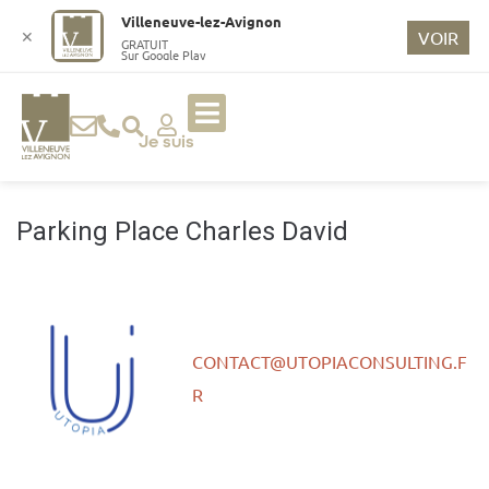
o
Villeneuve-lez-Avignon
n
✕
VOIR
GRATUIT
Sur Google Play
t
e
n
u
Je suis
p
ri
n
Parking Place Charles David
ci
p
a
l
CONTACT@UTOPIACONSULTING.F
R