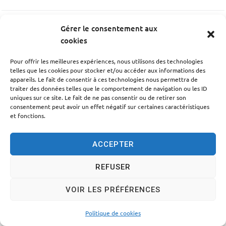
Gérer le consentement aux
PRÉCÉDENT
cookies
Parking des saules pleureurs
Pour offrir les meilleures expériences, nous utilisons des technologies
telles que les cookies pour stocker et/ou accéder aux informations des
SUIV
appareils. Le fait de consentir à ces technologies nous permettra de
traiter des données telles que le comportement de navigation ou les ID
Parking Sous la tour Philippe Le Bel
uniques sur ce site. Le fait de ne pas consentir ou de retirer son
consentement peut avoir un effet négatif sur certaines caractéristiques
et fonctions.
ACCEPTER
Accessibilité
Politique des cookies
Mentions légales
REFUSER
Plan du site
Traitement des données personnelles
VOIR LES PRÉFÉRENCES
© 2024 - Propulsé par Utopia
Politique de cookies