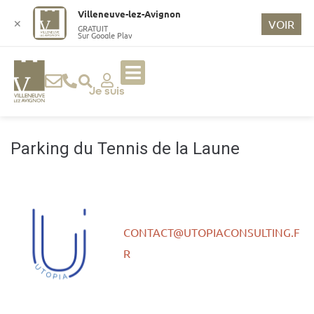
o
Villeneuve-lez-Avignon
n
✕
VOIR
GRATUIT
Sur Google Play
t
e
n
u
Je suis
p
ri
n
Parking du Tennis de la Laune
ci
p
a
l
CONTACT@UTOPIACONSULTING.F
R