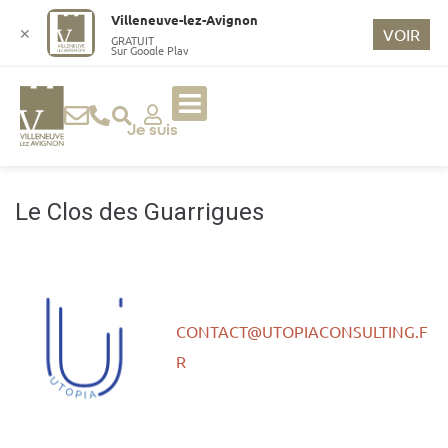
o
Villeneuve-lez-Avignon
n
✕
VOIR
GRATUIT
Sur Google Play
t
e
n
u
Je suis
p
ri
n
Le Clos des Guarrigues
ci
p
a
l
CONTACT@UTOPIACONSULTING.F
R