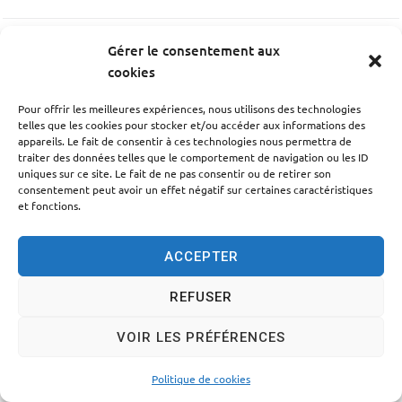
Gérer le consentement aux
PRÉCÉDENT
cookies
Résidence du Mont Andaon
Pour offrir les meilleures expériences, nous utilisons des technologies
telles que les cookies pour stocker et/ou accéder aux informations des
SUIV
appareils. Le fait de consentir à ces technologies nous permettra de
traiter des données telles que le comportement de navigation ou les ID
Le Renaissance
uniques sur ce site. Le fait de ne pas consentir ou de retirer son
consentement peut avoir un effet négatif sur certaines caractéristiques
et fonctions.
ACCEPTER
Accessibilité
Politique des cookies
Mentions légales
REFUSER
Plan du site
Traitement des données personnelles
VOIR LES PRÉFÉRENCES
© 2024 - Propulsé par Utopia
Politique de cookies