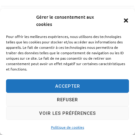
Gérer le consentement aux
PRÉCÉDENT
cookies
École Thomas David
Pour offrir les meilleures expériences, nous utilisons des technologies
telles que les cookies pour stocker et/ou accéder aux informations des
SUIV
appareils. Le fait de consentir à ces technologies nous permettra de
traiter des données telles que le comportement de navigation ou les ID
Police municipale
uniques sur ce site. Le fait de ne pas consentir ou de retirer son
consentement peut avoir un effet négatif sur certaines caractéristiques
et fonctions.
ACCEPTER
Accessibilité
Politique des cookies
Mentions légales
REFUSER
Plan du site
Traitement des données personnelles
VOIR LES PRÉFÉRENCES
© 2024 - Propulsé par Utopia
Politique de cookies