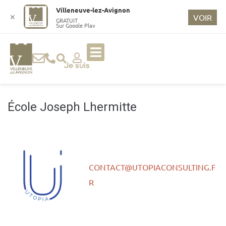
o
Villeneuve-lez-Avignon
n
✕
VOIR
GRATUIT
Sur Google Play
t
e
n
u
Je suis
p
ri
n
École Joseph Lhermitte
ci
p
a
l
CONTACT@UTOPIACONSULTING.F
R