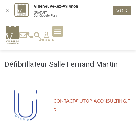
o
Villeneuve-lez-Avignon
n
✕
VOIR
GRATUIT
Sur Google Play
t
e
n
u
Je suis
p
ri
n
Défibrillateur Salle Fernand Martin
ci
p
a
l
CONTACT@UTOPIACONSULTING.F
R