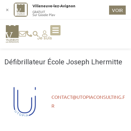
o
Villeneuve-lez-Avignon
n
✕
VOIR
GRATUIT
Sur Google Play
t
e
n
u
Je suis
p
ri
n
Défibrillateur École Joseph Lhermitte
ci
p
a
l
CONTACT@UTOPIACONSULTING.F
R