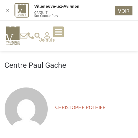
o
Villeneuve-lez-Avignon
n
✕
VOIR
GRATUIT
Sur Google Play
t
e
n
u
Je suis
p
ri
n
Centre Paul Gache
ci
p
a
l
CHRISTOPHE POTHIER