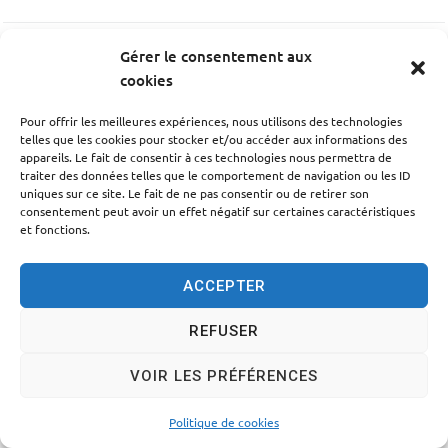
Gérer le consentement aux
PRÉCÉDENT
cookies
La samaritaine
Pour offrir les meilleures expériences, nous utilisons des technologies
telles que les cookies pour stocker et/ou accéder aux informations des
appareils. Le fait de consentir à ces technologies nous permettra de
SUIV
traiter des données telles que le comportement de navigation ou les ID
La Maison Bleue
uniques sur ce site. Le fait de ne pas consentir ou de retirer son
consentement peut avoir un effet négatif sur certaines caractéristiques
et fonctions.
ACCEPTER
Accessibilité
Politique des cookies
Mentions légales
REFUSER
Plan du site
Traitement des données personnelles
VOIR LES PRÉFÉRENCES
© 2024 - Propulsé par Utopia
Politique de cookies