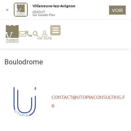
o
Villeneuve-lez-Avignon
n
✕
VOIR
GRATUIT
Sur Google Play
t
e
n
u
Je suis
p
ri
n
Boulodrome
ci
p
a
l
CONTACT@UTOPIACONSULTING.F
R