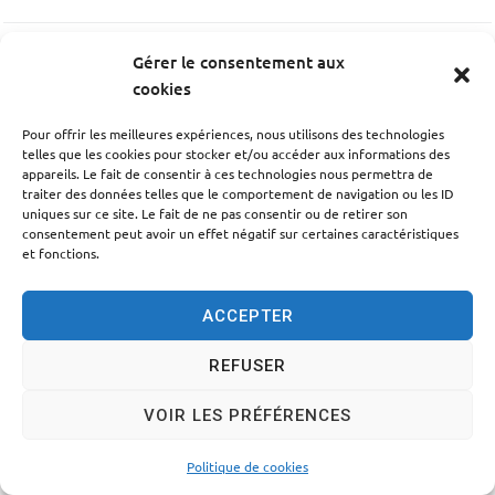
Gérer le consentement aux
PRÉCÉDENT
cookies
Gymnase Jean Alesi
Pour offrir les meilleures expériences, nous utilisons des technologies
telles que les cookies pour stocker et/ou accéder aux informations des
SUIV
appareils. Le fait de consentir à ces technologies nous permettra de
traiter des données telles que le comportement de navigation ou les ID
École Noël Lacombe
uniques sur ce site. Le fait de ne pas consentir ou de retirer son
consentement peut avoir un effet négatif sur certaines caractéristiques
et fonctions.
ACCEPTER
Accessibilité
Politique des cookies
Mentions légales
REFUSER
Plan du site
Traitement des données personnelles
VOIR LES PRÉFÉRENCES
© 2024 - Propulsé par Utopia
Politique de cookies