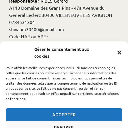
Responsable :
RIBES Gérard
A110 Domaine des Grans Pins - 47a Avenue du
General Leclerc 30400 VILLENEUVE LES AVIGNON
0784531304
shivaom30400@gmail.com
Code NAF ou APE :
Enseignement du yoga des origines ( Natha Yoga)
Gérer le consentement aux
cookies
Autres informations
Pour offrir les meilleures expériences, nous utilisons des technologies
telles que les cookies pour stocker et/ou accéder aux informations des
appareils. Le fait de consentir à ces technologies nous permettra de
Numéro de déclaration en préfecture : W842011440
traiter des données telles que le comportement de navigation ou les ID
Date de déclaration en préfecture : 2024-08-18
uniques sur ce site. Le fait de ne pas consentir ou de retirer son
consentement peut avoir un effet négatif sur certaines caractéristiques
Code NAF ou APE : 8551Z
et fonctions.
ACCEPTER
REFUSER