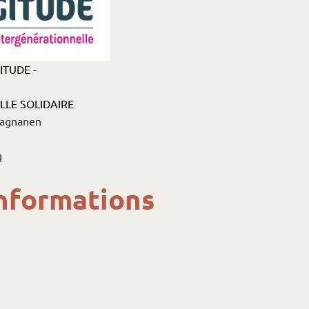
ITUDE -
LE SOLIDAIRE
Magnanen
g
nformations