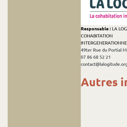
Responsable :
LA LOG
COHABITATION
INTERGENERATIONNEL
49ter Rue du Portial 
07 86 68 52 21
contact@lalogitude.or
Autres i