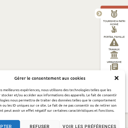
TOURISME & PATRI
MOINE
PORTAIL FAMILLE
TRAVAUX
URBANISME
DÉMARCHES EN LI
Gérer le consentement aux cookies
GNE
les meilleures expériences, nous utilisons des technologies telles que les
ADMINISTRATION
GÉNÉRALE
 stocker et/ou accéder aux informations des appareils. Le fait de consentir
ologies nous permettra de traiter des données telles que le comportement
n ou les ID uniques sur ce site. Le fait de ne pas consentir ou de retirer son
PRÉVENTION ET
 peut avoir un effet négatif sur certaines caractéristiques et fonctions.
SÉCURITÉ
EPTER
REFUSER
VOIR LES PRÉFÉRENCES