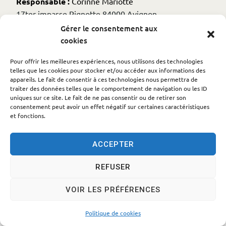
Responsable :
Corinne Mariotte
17ter impasse Pignotte 84000 Avignon
ap84007@gmail.com
Gérer le consentement aux
cookies
Autres informations
Pour offrir les meilleures expériences, nous utilisons des technologies
telles que les cookies pour stocker et/ou accéder aux informations des
appareils. Le fait de consentir à ces technologies nous permettra de
Numéro de déclaration en préfecture : W 842005760
traiter des données telles que le comportement de navigation ou les ID
Date de déclaration en préfecture : 22/03/2015
uniques sur ce site. Le fait de ne pas consentir ou de retirer son
consentement peut avoir un effet négatif sur certaines caractéristiques
Code NAF ou APE : 94.99Z
et fonctions.
ACCEPTER
REFUSER
Accessibilité
Politique des cookies
Mentions légales
VOIR LES PRÉFÉRENCES
Plan du site
Traitement des données personnelles
© 2024 - Propulsé par Utopia
Politique de cookies