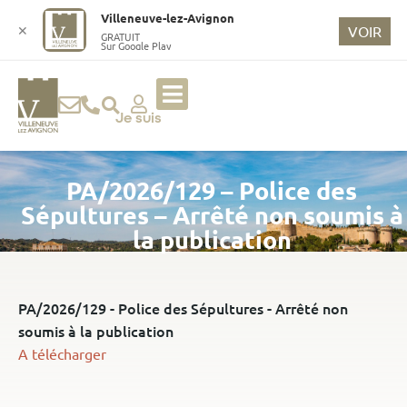
o
Villeneuve-lez-Avignon
n
✕
VOIR
GRATUIT
Sur Google Play
t
e
n
u
Je suis
p
ri
PA/2026/129 – Police des
n
ci
Sépultures – Arrêté non soumis à
p
la publication
a
l
PA/2026/129 - Police des Sépultures - Arrêté non
soumis à la publication
A télécharger