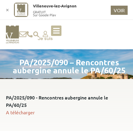
o
Villeneuve-lez-Avignon
n
✕
VOIR
GRATUIT
Sur Google Play
t
e
n
u
Je suis
p
ri
PA/2025/090 – Rencontres
n
ci
aubergine annule le PA/60/25
p
a
l
PA/2025/090 - Rencontres aubergine annule le
PA/60/25
A télécharger