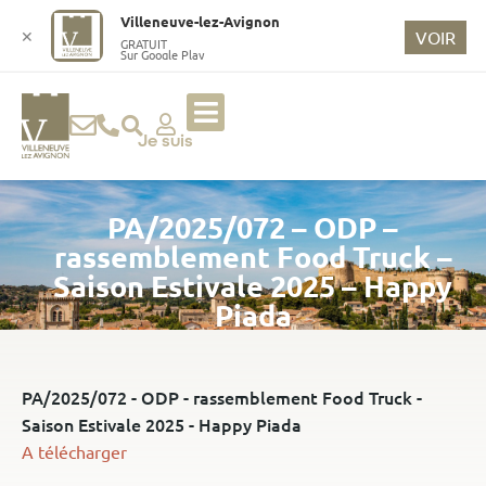
o
Villeneuve-lez-Avignon
n
✕
VOIR
GRATUIT
Sur Google Play
t
e
n
u
Je suis
p
ri
PA/2025/072 – ODP –
n
ci
rassemblement Food Truck –
p
Saison Estivale 2025 – Happy
a
Piada
l
PA/2025/072 - ODP - rassemblement Food Truck -
Saison Estivale 2025 - Happy Piada
A télécharger