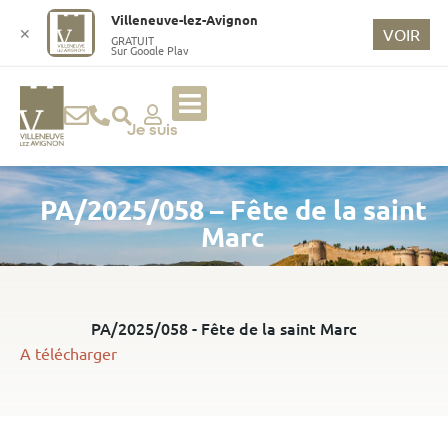
o
Villeneuve-lez-Avignon
n
✕
VOIR
GRATUIT
Sur Google Play
t
e
n
u
Je suis
p
ri
PA/2025/058 – Fête de la saint
n
ci
Marc
p
a
l
PA/2025/058 - Fête de la saint Marc
A télécharger