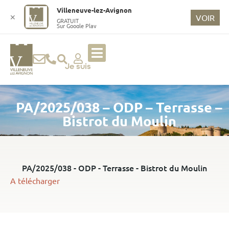
o
Villeneuve-lez-Avignon
n
✕
VOIR
GRATUIT
Sur Google Play
t
e
n
u
Je suis
p
ri
PA/2025/038 – ODP – Terrasse –
n
ci
Bistrot du Moulin
p
a
l
PA/2025/038 - ODP - Terrasse - Bistrot du Moulin
A télécharger