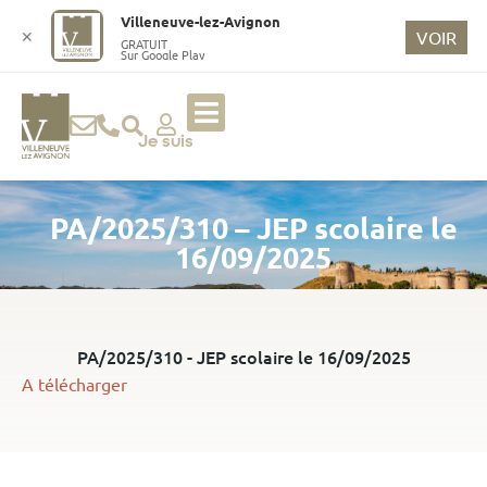
o
Villeneuve-lez-Avignon
n
✕
VOIR
GRATUIT
Sur Google Play
t
e
n
u
Je suis
p
ri
PA/2025/310 – JEP scolaire le
n
ci
16/09/2025
p
a
l
PA/2025/310 - JEP scolaire le 16/09/2025
A télécharger