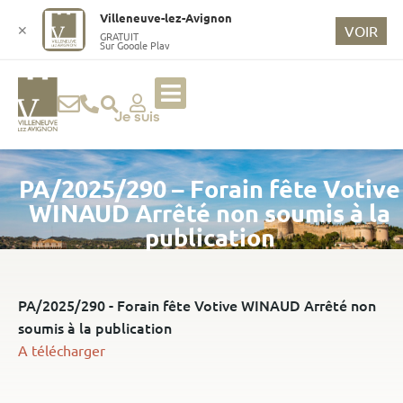
o
Villeneuve-lez-Avignon
n
✕
VOIR
GRATUIT
Sur Google Play
t
e
n
u
Je suis
p
ri
PA/2025/290 – Forain fête Votive
n
ci
WINAUD Arrêté non soumis à la
p
publication
a
l
PA/2025/290 - Forain fête Votive WINAUD Arrêté non
soumis à la publication
A télécharger