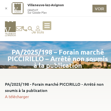
o
Villeneuve-lez-Avignon
n
✕
VOIR
GRATUIT
Sur Google Play
t
e
n
u
Je suis
p
ri
PA/2025/198 – Forain marché
n
ci
PICCIRILLO – Arrêté non soumis
p
à la publication
a
l
PA/2025/198 - Forain marché PICCIRILLO - Arrêté non
soumis à la publication
A télécharger