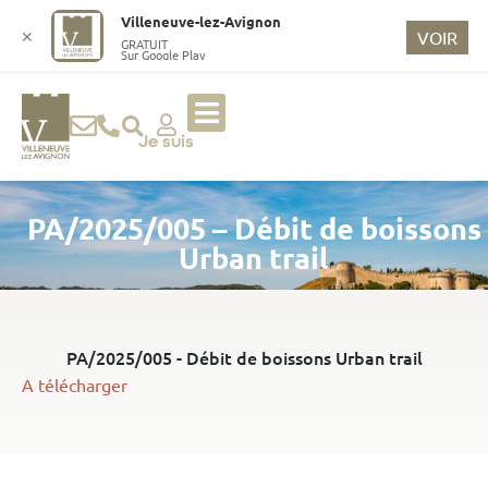
o
Villeneuve-lez-Avignon
n
✕
VOIR
GRATUIT
Sur Google Play
t
e
n
u
Je suis
p
ri
PA/2025/005 – Débit de boissons
n
ci
Urban trail
p
a
l
PA/2025/005 - Débit de boissons Urban trail
A télécharger