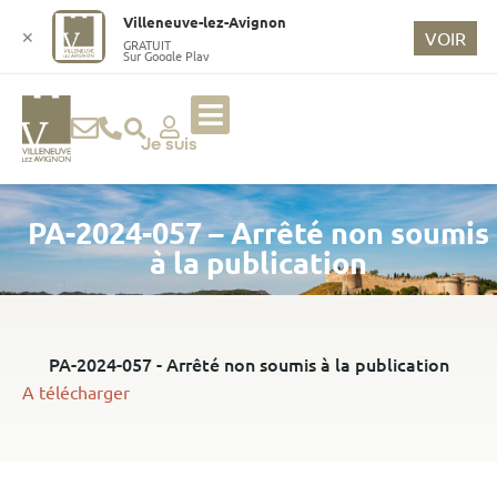
o
Villeneuve-lez-Avignon
n
✕
VOIR
GRATUIT
Sur Google Play
t
e
n
u
Je suis
p
ri
PA-2024-057 – Arrêté non soumis
n
ci
à la publication
p
a
l
PA-2024-057 - Arrêté non soumis à la publication
A télécharger