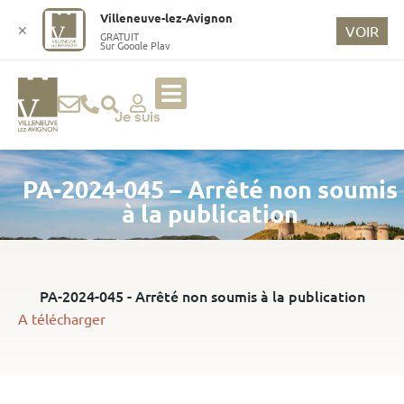
o
Villeneuve-lez-Avignon
n
✕
VOIR
GRATUIT
Sur Google Play
t
e
n
u
Je suis
p
ri
PA-2024-045 – Arrêté non soumis
n
ci
à la publication
p
a
l
PA-2024-045 - Arrêté non soumis à la publication
A télécharger