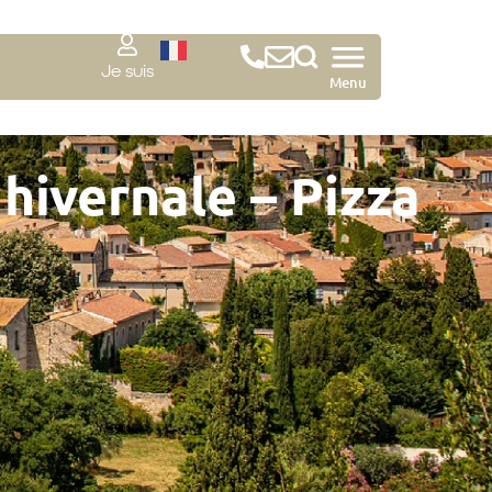
Je suis
Menu
hivernale – Pizza