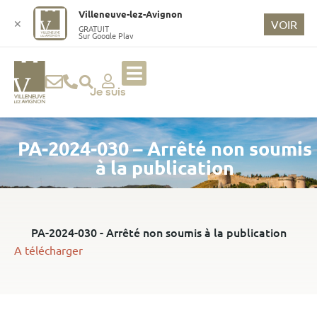
o
Villeneuve-lez-Avignon
n
✕
VOIR
GRATUIT
Sur Google Play
t
e
n
u
Je suis
p
ri
PA-2024-030 – Arrêté non soumis
n
ci
à la publication
p
a
l
PA-2024-030 - Arrêté non soumis à la publication
A télécharger