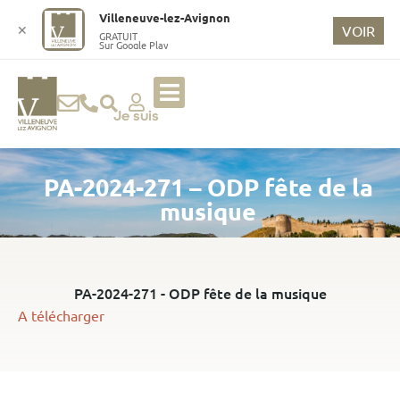
o
Villeneuve-lez-Avignon
n
✕
VOIR
GRATUIT
Sur Google Play
t
e
n
u
Je suis
p
ri
PA-2024-271 – ODP fête de la
n
ci
musique
p
a
l
PA-2024-271 - ODP fête de la musique
A télécharger