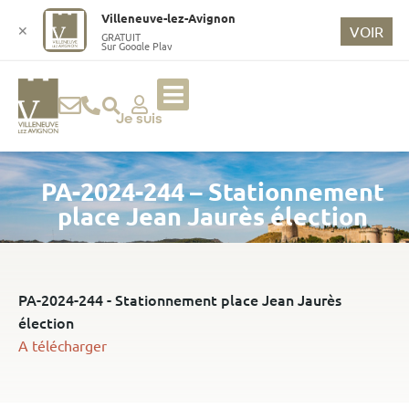
o
Villeneuve-lez-Avignon
n
✕
VOIR
GRATUIT
Sur Google Play
t
e
n
u
Je suis
p
ri
PA-2024-244 – Stationnement
n
ci
place Jean Jaurès élection
p
a
l
PA-2024-244 - Stationnement place Jean Jaurès
élection
A télécharger