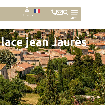
Je suis
Menu
lace jean Jaurès