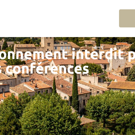
onnement interdit p
s conférences