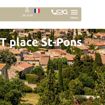
Je suis
Menu
T place St-Pons