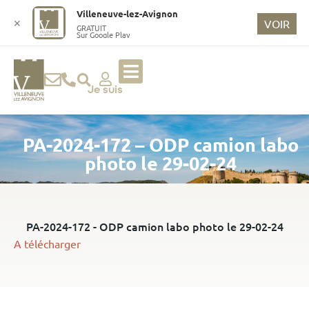
o
Villeneuve-lez-Avignon
n
✕
VOIR
GRATUIT
Sur Google Play
t
e
n
u
Je suis
p
ri
PA-2024-172 – ODP camion labo
n
ci
photo le 29-02-24
p
a
l
PA-2024-172 - ODP camion labo photo le 29-02-24
A télécharger