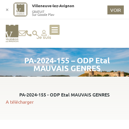
o
Villeneuve-lez-Avignon
n
✕
VOIR
GRATUIT
Sur Google Play
t
e
n
u
Je suis
p
ri
PA-2024-155 – ODP Etal
n
ci
MAUVAIS GENRES
p
a
l
PA-2024-155 - ODP Etal MAUVAIS GENRES
A télécharger