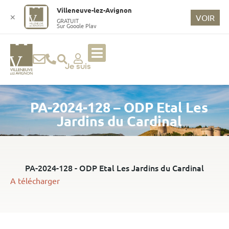
o
Villeneuve-lez-Avignon
n
✕
VOIR
GRATUIT
Sur Google Play
t
e
n
u
Je suis
p
ri
PA-2024-128 – ODP Etal Les
n
ci
Jardins du Cardinal
p
a
l
PA-2024-128 - ODP Etal Les Jardins du Cardinal
A télécharger