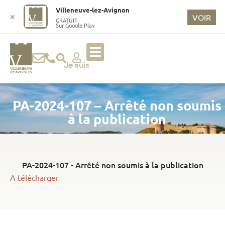
o
Villeneuve-lez-Avignon
n
✕
VOIR
GRATUIT
Sur Google Play
t
e
n
u
Je suis
p
ri
PA-2024-107 – Arrêté non soumis
n
ci
à la publication
p
a
l
PA-2024-107 - Arrêté non soumis à la publication
A télécharger