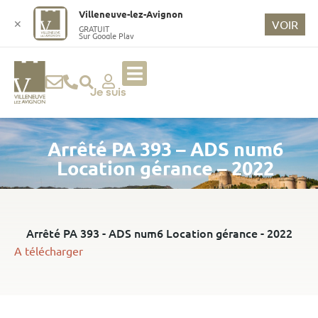
o
Villeneuve-lez-Avignon
n
✕
VOIR
GRATUIT
Sur Google Play
t
e
n
u
Je suis
p
ri
Arrêté PA 393 – ADS num6
n
ci
Location gérance – 2022
p
a
l
Arrêté PA 393 - ADS num6 Location gérance - 2022
A télécharger