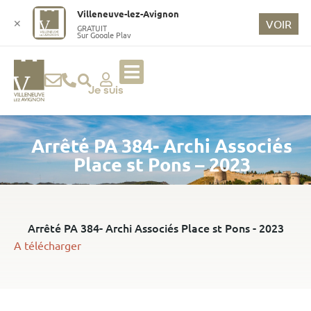
o
Villeneuve-lez-Avignon
n
✕
VOIR
GRATUIT
Sur Google Play
t
e
n
u
Je suis
p
ri
Arrêté PA 384- Archi Associés
n
ci
Place st Pons – 2023
p
a
l
Arrêté PA 384- Archi Associés Place st Pons - 2023
A télécharger