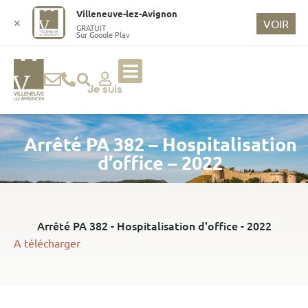
o
Villeneuve-lez-Avignon
n
✕
VOIR
GRATUIT
Sur Google Play
t
e
n
u
Je suis
p
ri
Arrêté PA 382 – Hospitalisation
n
ci
d’office – 2022
p
a
l
Arrêté PA 382 - Hospitalisation d'office - 2022
A télécharger