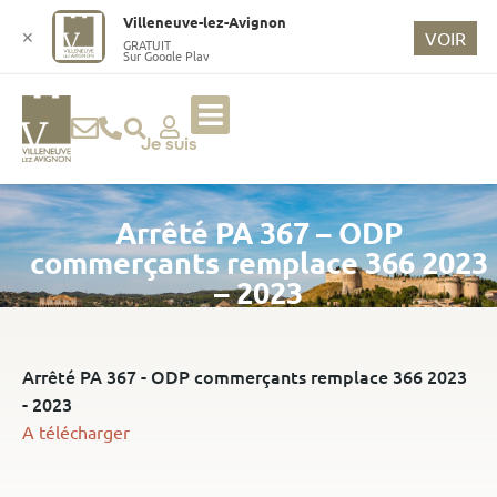
o
Villeneuve-lez-Avignon
n
✕
VOIR
GRATUIT
Sur Google Play
t
e
n
u
Je suis
p
ri
Arrêté PA 367 – ODP
n
ci
commerçants remplace 366 2023
p
– 2023
a
l
Arrêté PA 367 - ODP commerçants remplace 366 2023
- 2023
A télécharger