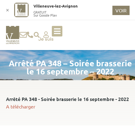
o
Villeneuve-lez-Avignon
n
✕
VOIR
GRATUIT
Sur Google Play
t
e
n
u
Je suis
p
ri
Arrêté PA 348 – Soirée brasserie
n
ci
le 16 septembre – 2022
p
a
l
Arrêté PA 348 - Soirée brasserie le 16 septembre - 2022
A télécharger