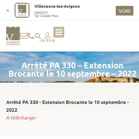
o
Villeneuve-lez-Avignon
n
✕
VOIR
GRATUIT
Sur Google Play
t
e
n
u
Je suis
p
ri
Arrêté PA 330 – Extension
n
ci
Brocante le 10 septembre – 2022
p
a
l
Arrêté PA 330 - Extension Brocante le 10 septembre -
2022
A télécharger