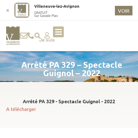
o
Villeneuve-lez-Avignon
n
✕
VOIR
GRATUIT
Sur Google Play
t
e
n
u
Je suis
p
ri
Arrêté PA 329 – Spectacle
n
ci
Guignol – 2022
p
a
l
Arrêté PA 329 - Spectacle Guignol - 2022
A télécharger