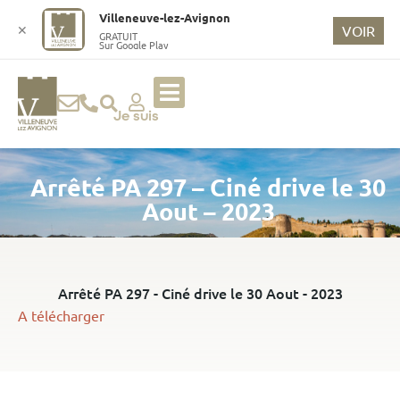
o
Villeneuve-lez-Avignon
n
✕
VOIR
GRATUIT
Sur Google Play
t
e
n
u
Je suis
p
ri
Arrêté PA 297 – Ciné drive le 30
n
ci
Aout – 2023
p
a
l
Arrêté PA 297 - Ciné drive le 30 Aout - 2023
A télécharger