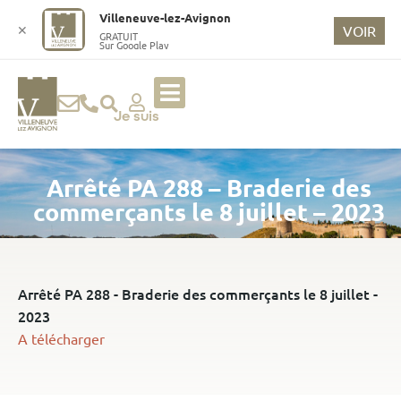
o
Villeneuve-lez-Avignon
n
✕
VOIR
GRATUIT
Sur Google Play
t
e
n
u
Je suis
p
ri
Arrêté PA 288 – Braderie des
n
ci
commerçants le 8 juillet – 2023
p
a
l
Arrêté PA 288 - Braderie des commerçants le 8 juillet -
2023
A télécharger