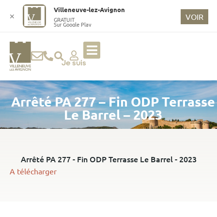
o
Villeneuve-lez-Avignon
n
✕
VOIR
GRATUIT
Sur Google Play
t
e
n
u
Je suis
p
ri
Arrêté PA 277 – Fin ODP Terrasse
n
ci
Le Barrel – 2023
p
a
l
Arrêté PA 277 - Fin ODP Terrasse Le Barrel - 2023
A télécharger